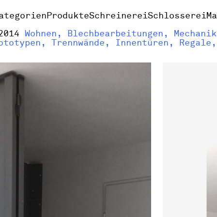
ategorien
Produkte
Schreinerei
Schlosserei
M
 2014
Wohnen, Blechbearbeitungen, Mechanik
ototypen, Trennwände, Innentüren, Regale,