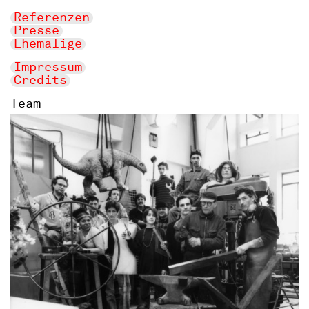
Referenzen
Presse
Ehemalige
Impressum
Credits
Team