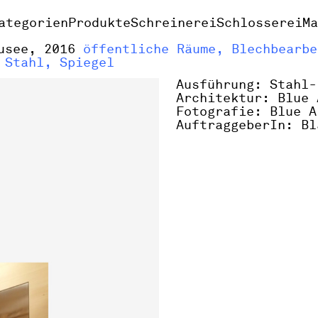
ategorien
Produkte
Schreinerei
Schlosserei
M
usee, 2016
öffentliche Räume, Blechbearbe
 Stahl, Spiegel
Ausführung: Stahl-
Architektur: Blue 
Fotografie: Blue A
AuftraggeberIn: Bl