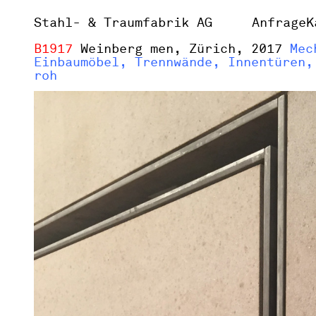
Stahl- & Traumfabrik AG
Anfrage
K
B1917
Weinberg men, Zürich, 2017
Mech
Einbaumöbel, Trennwände, Innentüren,
roh