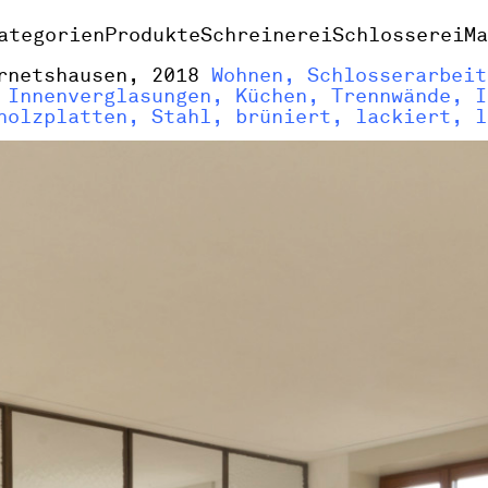
ategorien
Produkte
Schreinerei
Schlosserei
M
rnetshausen, 2018
Wohnen, Schlosserarbeit
 Innenverglasungen, Küchen, Trennwände, I
holzplatten, Stahl, brüniert, lackiert, l