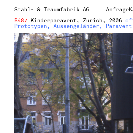
Stahl- & Traumfabrik AG
Anfrage
K
B487
Kinderparavent, Zürich, 2006
öf
Prototypen, Aussengeländer, Paravent