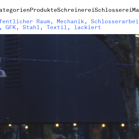
ategorien
Produkte
Schreinerei
Schlosserei
M
fentlicher Raum, Mechanik, Schlosserarbei
, GFK, Stahl, Textil, lackiert